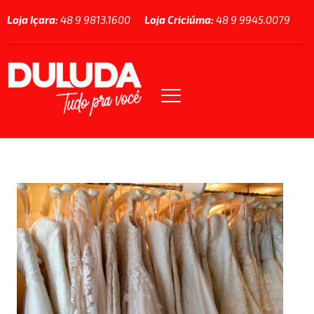
Loja Içara:
48 9 9813.1600
Loja Criciúma:
48 9 9945.0079