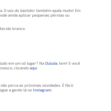
ria. O uso do bastidor também ajuda muito! Em
pode ainda aplicar pequenas pérolas ou
 tecido branco.
r tudo em um só lugar? Na
Duluda
, tem! E você
onosco, clicando
aqui
.
 não perca as próximas novidades. É fácil:
egue a gente lá no
Instagram
.