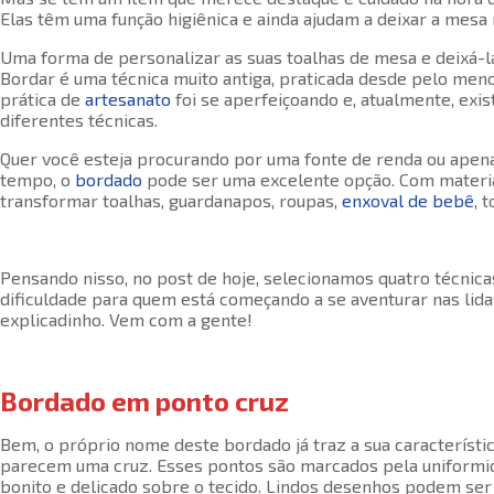
Elas têm uma função higiênica e ainda ajudam a deixar a mesa 
Uma forma de personalizar as suas toalhas de mesa e deixá-l
Bordar é uma técnica muito antiga, praticada desde pelo menos
prática de
artesanato
foi se aperfeiçoando e, atualmente, exi
diferentes técnicas.
Quer você esteja procurando por uma fonte de renda ou ape
tempo, o
bordado
pode ser uma excelente opção. Com materia
transformar toalhas, guardanapos, roupas,
enxoval de bebê
, 
Pensando nisso, no post de hoje, selecionamos quatro técnic
dificuldade para quem está começando a se aventurar nas lid
explicadinho. Vem com a gente!
Bordado em ponto cruz
Bem, o próprio nome deste bordado já traz a sua característi
parecem uma cruz. Esses pontos são marcados pela uniformid
bonito e delicado sobre o tecido. Lindos desenhos podem ser 