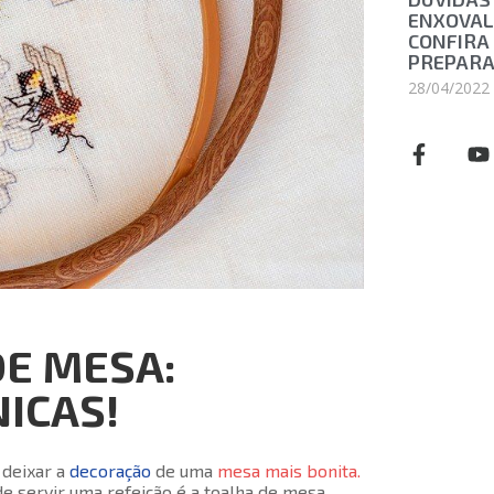
ENXOVAL
CONFIRA 
PREPAR
28/04/2022
E MESA:
ICAS!
a deixar a
decoração
de uma
mesa mais bonita.
 servir uma refeição é a toalha de mesa.