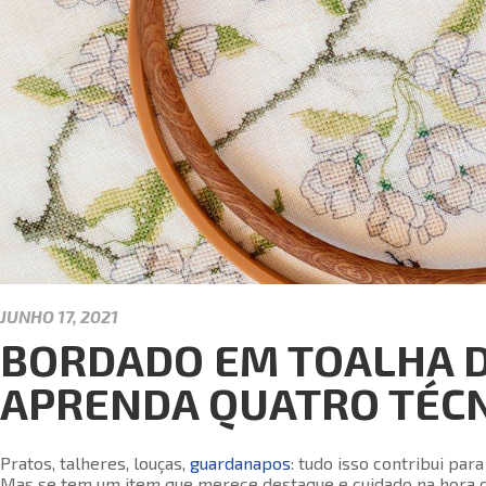
JUNHO 17, 2021
BORDADO EM TOALHA D
APRENDA QUATRO TÉCN
Pratos, talheres, louças,
guardanapos
: tudo isso contribui par
Mas se tem um item que merece destaque e cuidado na hora de