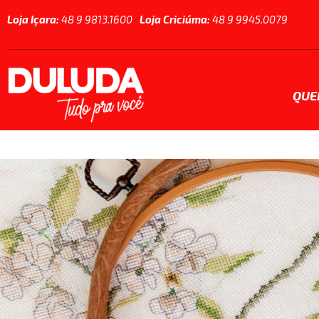
Loja Içara:
48 9 9813.1600
Loja Criciúma:
48 9 9945.0079
QUE