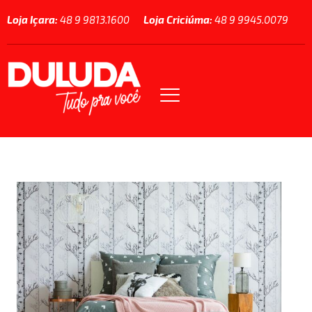
Loja Içara:
48 9 9813.1600
Loja Criciúma:
48 9 9945.0079